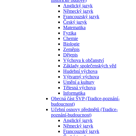
historické budově)
Anglický jazyk
Německý jazyk
Francouzský jazyk
Český jazyk
Matematika
Fyzika
Chemie
Biologie
Zeměpis
Dějepis
Výchova k občanství
Základy společenských věd
Hudební výchova
Výtvarný výchova
Umění a kultury
Tělesná výchova
Informatika
Obecná část ŠVP (Tradice-poznání-
budoucnost)
Učební osnovy předmětů (Tradice-
poznání-budoucnost)
Anglický jazyk
Německý jazyk
Francouzský jazyk