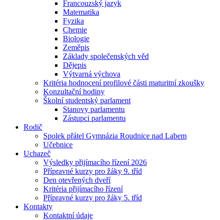
Francouzský jazyk
Matematika
Fyzika
Chemie
Biologie
Zeměpis
Základy společenských věd
Dějepis
Výtvarná výchova
Kritéria hodnocení profilové části maturitní zkoušky
Konzultační hodiny
Školní studentský parlament
Stanovy parlamentu
Zástupci parlamentu
Rodič
Spolek přátel Gymnázia Roudnice nad Labem
Učebnice
Uchazeč
Výsledky přijímacího řízení 2026
Přípravné kurzy pro žáky 9. tříd
Den otevřených dveří
Kritéria přijímacího řízení
Přípravné kurzy pro žáky 5. tříd
Kontakty
Kontaktní údaje