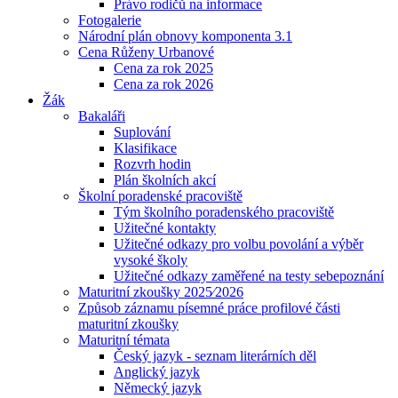
Právo rodičů na informace
Fotogalerie
Národní plán obnovy komponenta 3.1
Cena Růženy Urbanové
Cena za rok 2025
Cena za rok 2026
Žák
Bakaláři
Suplování
Klasifikace
Rozvrh hodin
Plán školních akcí
Školní poradenské pracoviště
Tým školního poradenského pracoviště
Užitečné kontakty
Užitečné odkazy pro volbu povolání a výběr
vysoké školy
Užitečné odkazy zaměřené na testy sebepoznání
Maturitní zkoušky 2025⁄2026
Způsob záznamu písemné práce profilové části
maturitní zkoušky
Maturitní témata
Český jazyk - seznam literárních děl
Anglický jazyk
Německý jazyk