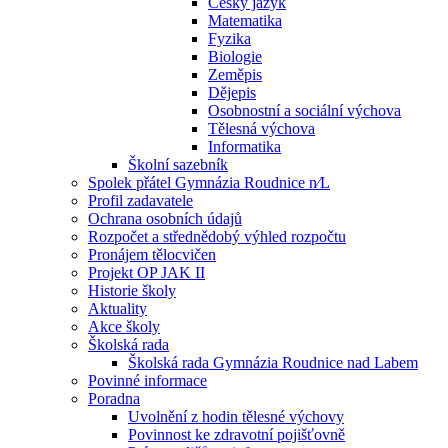
Český jazyk
Matematika
Fyzika
Biologie
Zeměpis
Dějepis
Osobnostní a sociální výchova
Tělesná výchova
Informatika
Školní sazebník
Spolek přátel Gymnázia Roudnice n⁄L
Profil zadavatele
Ochrana osobních údajů
Rozpočet a střednědobý výhled rozpočtu
Pronájem tělocvičen
Projekt OP JAK II
Historie školy
Aktuality
Akce školy
Školská rada
Školská rada Gymnázia Roudnice nad Labem
Povinné informace
Poradna
Uvolnění z hodin tělesné výchovy
Povinnost ke zdravotní pojišťovně