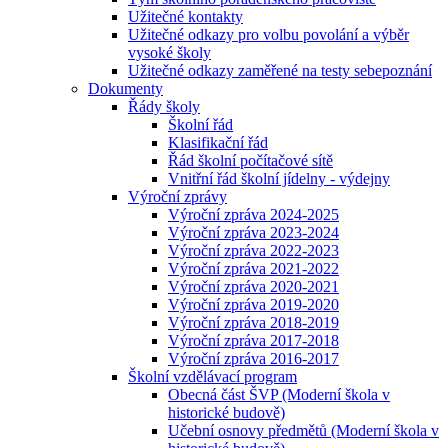
Užitečné kontakty
Užitečné odkazy pro volbu povolání a výběr
vysoké školy
Užitečné odkazy zaměřené na testy sebepoznání
Dokumenty
Řády školy
Školní řád
Klasifikační řád
Řád školní počítačové sítě
Vnitřní řád školní jídelny - výdejny
Výroční zprávy
Výroční zpráva 2024-2025
Výroční zpráva 2023-2024
Výroční zpráva 2022-2023
Výroční zpráva 2021-2022
Výroční zpráva 2020-2021
Výroční zpráva 2019-2020
Výroční zpráva 2018-2019
Výroční zpráva 2017-2018
Výroční zpráva 2016-2017
Školní vzdělávací program
Obecná část ŠVP (Moderní škola v
historické budově)
Učební osnovy předmětů (Moderní škola v